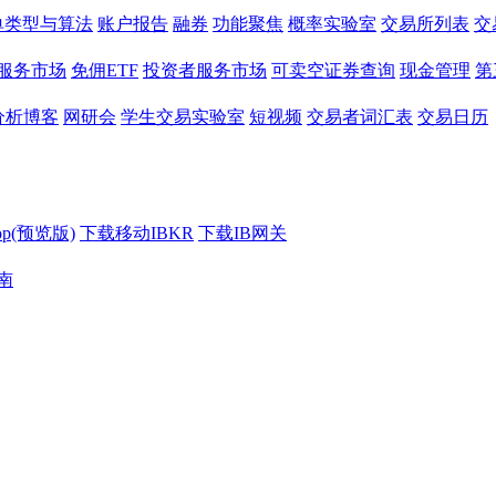
单类型与算法
账户报告
融券
功能聚焦
概率实验室
交易所列表
交
服务市场
免佣ETF
投资者服务市场
可卖空证券查询
现金管理
第
分析博客
网研会
学生交易实验室
短视频
交易者词汇表
交易日历
op(预览版)
下载移动IBKR
下载IB网关
南