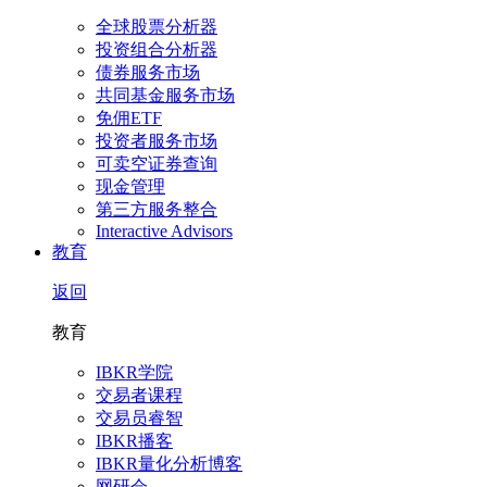
全球股票分析器
投资组合分析器
债券服务市场
共同基金服务市场
免佣ETF
投资者服务市场
可卖空证券查询
现金管理
第三方服务整合
Interactive Advisors
教育
返回
教育
IBKR学院
交易者课程
交易员睿智
IBKR播客
IBKR量化分析博客
网研会