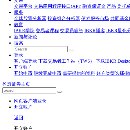
交易
交易平台
交易应用程序接口(API)
融资保证金
产品
委托
服务
全球股票分析器
投资组合分析器
债券服务市场
共同基金
教育
IBKR学院
交易者课程
交易员睿智
IBKR播客
IBKR量化
新闻与评论
搜索
登录
客户端登录
下载交易者工作站（TWS）
下载IBKR Deskt
开立账户
开始申请
继续完成申请
需要提供的资料
账户类型选择指
盈透证券主页
网页客户端登录
开立账户
返回
开立账户