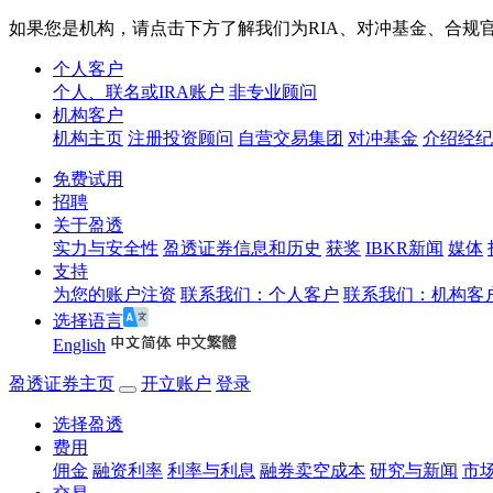
如果您是机构，请点击下方了解我们为RIA、对冲基金、合规
个人客户
个人、联名或IRA账户
非专业顾问
机构客户
机构主页
注册投资顾问
自营交易集团
对冲基金
介绍经纪
免费试用
招聘
关于盈透
实力与安全性
盈透证券信息和历史
获奖
IBKR新闻
媒体
支持
为您的账户注资
联系我们：个人客户
联系我们：机构客
选择语言
English
盈透证券主页
开立账户
登录
选择盈透
费用
佣金
融资利率
利率与利息
融券卖空成本
研究与新闻
市